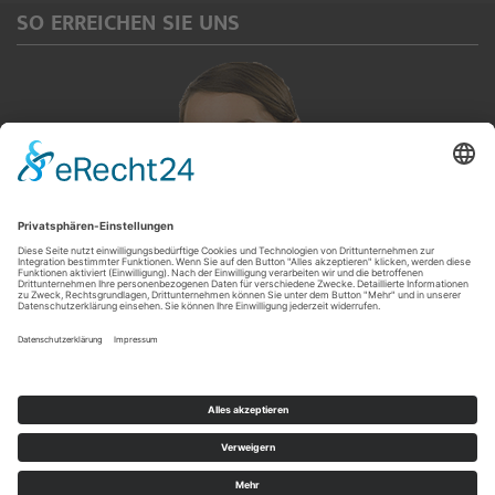
SO ERREICHEN SIE UNS
Servicetelefon
(0 92 65) 913 567