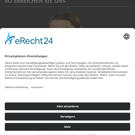
SO ERREICHEN SIE UNS
Servicetelefon
(0 92 65) 913 567
© 2017-2019 Schuh-Sport Krause GmbH | Kronacher Straße 35 | D-96342 Stockheim