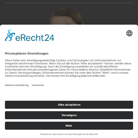
Servicetelefon
(0 92 65) 913 567
© 2017-2019 Schuh-Sport Krause GmbH | Kronacher Straße 35 | D-96342 Stockheim
| Tel. (0 92 65) 913 567 |
info@superfit-shop24.de