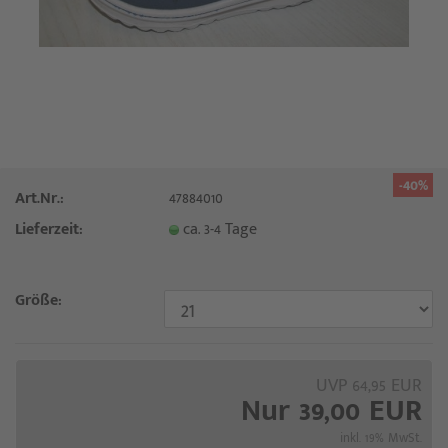
-40%
Art.Nr.:
47884010
Lieferzeit:
ca. 3-4 Tage
Größe:
UVP 64,95 EUR
Nur 39,00 EUR
inkl. 19% MwSt.