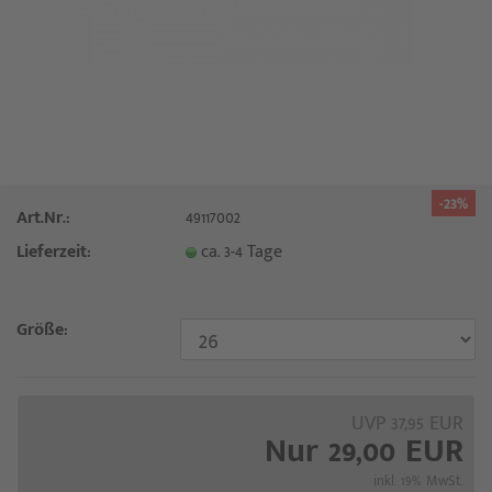
-23%
Art.Nr.:
49117002
Lieferzeit:
ca. 3-4 Tage
Größe:
UVP 37,95 EUR
Nur 29,00 EUR
inkl. 19% MwSt.