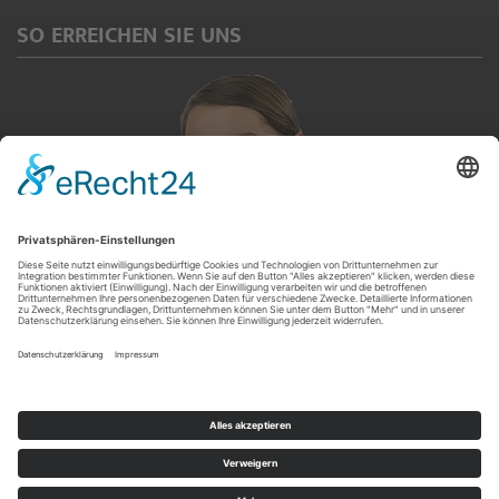
SO ERREICHEN SIE UNS
Servicetelefon
(0 92 65) 913 567