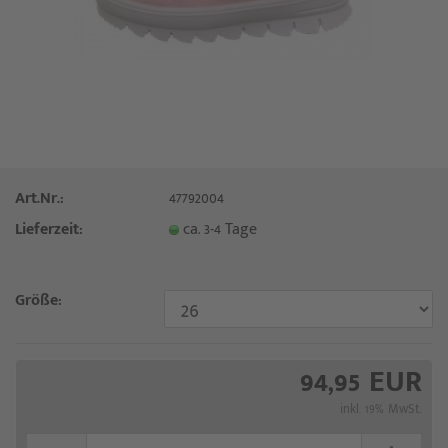
Art.Nr.:
47792004
Lieferzeit:
ca. 3-4 Tage
Größe:
94,95 EUR
inkl. 19% MwSt.