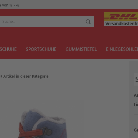
von 18 - 42
SCHUHE
SPORTSCHUHE
GUMMISTIEFEL
EINLEGESOHLE
07
Artikel in dieser Kategorie
Konto er
Ar
Passwort
Li
G