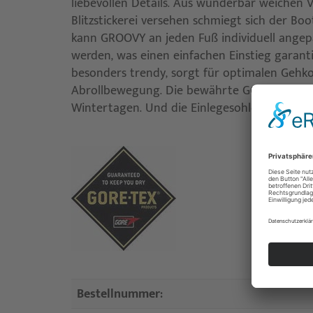
liebevollen Details. Aus wunderbar weichen V
Blitzstickerei versehen schmiegt sich der Bo
kann GROOVY an jeden Fuß individuell angep
werden, was einen einfachen Einstieg garantie
besonders trendy, sorgt für optimalen Gehk
Abrollbewegung. Die bewährte GORE-TEX-Fun
Wintertagen. Und die Einlegesohle ist bei B
Bestellnummer: