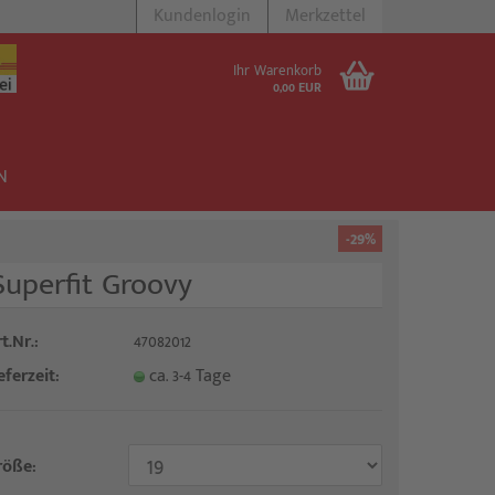
Kundenlogin
Merkzettel
Ihr Warenkorb
0,00 EUR
N
-29%
Superfit Groovy
stellen
t.Nr.:
47082012
 vergessen?
eferzeit:
ca. 3-4 Tage
röße: