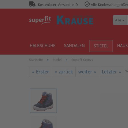
Kostenloser Versand in D
Alle Kinderschuhgrößen 
Alle
HALBSCHUHE
SANDALEN
HAUS
STIEFEL
»
»
Startseite
Stiefel
Superfit Groovy
« Erster
« zurück
weiter »
Letzter »
1