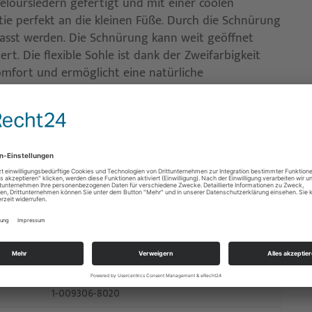
eloursledern gefertigt und mit einer coolen
otie perfekt an die kleinen Füße. Durch die Schnürung
asst werden. Die Schnürung kann weit geöffnet
rt. Die flexible Sohle ist dank der Zweifarbigkeit
omfort und ermöglicht eine natürliche
ktion garantiert mollig warme Füße, auch an kalten
edarf herausnehmbar.
1-009306-8020