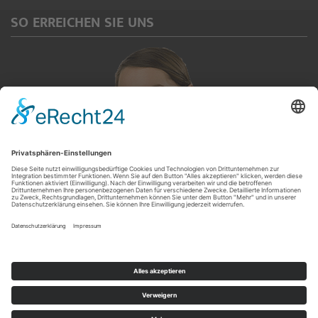
SO ERREICHEN SIE UNS
Servicetelefon
(0 92 65) 913 567