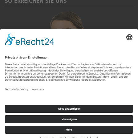
SO ERREICHEN SIE UNS
Servicetelefon
(0 92 65) 913 567
© 2017-2019 Schuh-Sport Krause GmbH | Kronacher Straße 35 | D-96342 Stockheim