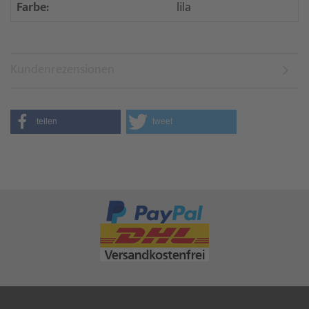
Farbe:
lila
Kundenrezensionen
teilen
tweet