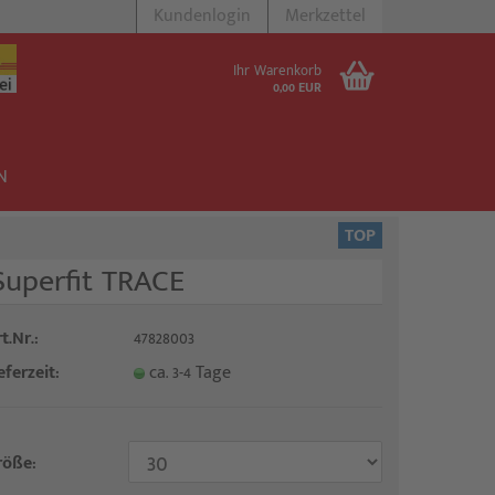
Kundenlogin
Merkzettel
Ihr Warenkorb
0,00 EUR
N
TOP
Superfit TRACE
stellen
t.Nr.:
47828003
 vergessen?
eferzeit:
ca. 3-4 Tage
röße: