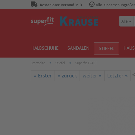
Kostenloser Versand in D
Alle Kinderschuhgrößen 
Alle
HALBSCHUHE
SANDALEN
HAUS
STIEFEL
»
»
Startseite
Stiefel
Superfit TRACE
« Erster
« zurück
weiter »
Letzter »
1