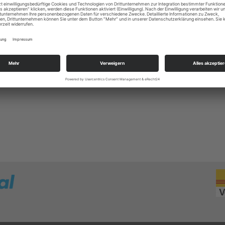
1-006039-8000
Baumwolle (Textil)
grau kombin