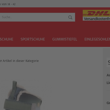
von 18 - 42
SCHUHE
SPORTSCHUHE
GUMMISTIEFEL
EINLEGESOHLE
07
Artikel in dieser Kategorie
Konto er
Ar
Passwort
Li
G