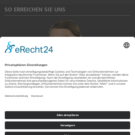
SO ERREICHEN SIE UNS
Servicetelefon
(0 92 65) 913 567