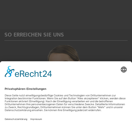
SO ERREICHEN SIE UNS
Servicetelefon
(0 92 65) 913 567