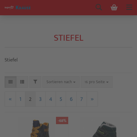
STIEFEL
Stiefel
Sortieren nach
16 pro Seite
«
1
2
3
4
5
6
7
»
-68%